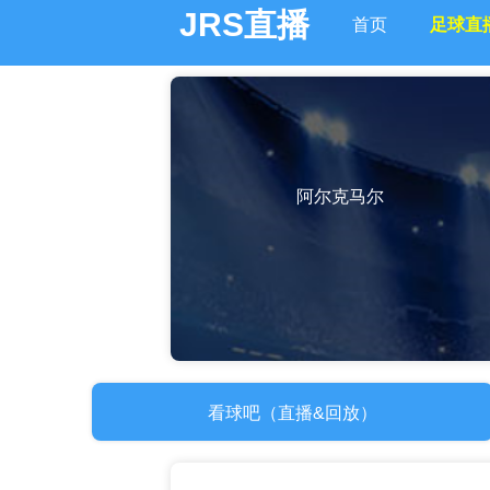
JRS直播
首页
足球直
阿尔克马尔
看球吧（直播&回放）