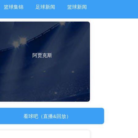
篮球集锦
足球新闻
篮球新闻
阿贾克斯
看球吧（直播&回放）