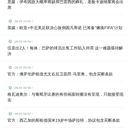
意媒：伊布因故大概率将缺席巴雷西的葬礼，老板卡迪纳莱将会出
席
08-05 10:00 /
英媒：欧亚+中北美足联决心扳倒因凡蒂诺 已筹备“瘫痪FIFA”计划
08-05 09:59 /
仅卖出2人！每体：巴萨的球员出售工作陷入停滞 这一难题亟待解
决
08-05 09:59 /
官方：佛罗伦萨租借尤文右后卫若昂·马里奥，包含买断条款
08-05 09:59 /
格瓦迪奥尔：与葡萄牙比赛的有些画面转播没有呈现，只能接受现
实
08-05 09:57 /
官方：西乙加的斯租借国米19岁中场萨拉特，协议包含买断条款