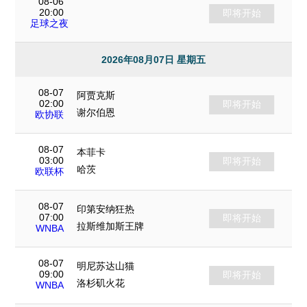
08-06
20:00
即将开始
VS
足球之夜
2026年08月07日 星期五
08-07
阿贾克斯
02:00
即将开始
VS
谢尔伯恩
欧协联
08-07
本菲卡
03:00
即将开始
VS
哈茨
欧联杯
08-07
印第安纳狂热
07:00
即将开始
VS
拉斯维加斯王牌
WNBA
08-07
明尼苏达山猫
09:00
即将开始
VS
洛杉矶火花
WNBA