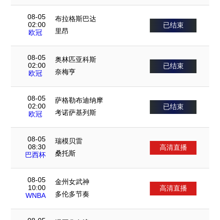
08-05
布拉格斯巴达
02:00
已结束
VS
里昂
欧冠
08-05
奥林匹亚科斯
02:00
已结束
VS
奈梅亨
欧冠
08-05
萨格勒布迪纳摩
02:00
已结束
VS
考诺萨基列斯
欧冠
08-05
瑞模贝雷
08:30
高清直播
VS
桑托斯
巴西杯
08-05
金州女武神
10:00
高清直播
VS
多伦多节奏
WNBA