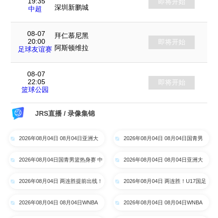
19:35
即将开始
VS
深圳新鹏城
中超
08-07
拜仁慕尼黑
20:00
即将开始
VS
阿斯顿维拉
足球友谊赛
08-07
22:05
即将开始
VS
篮球公园
JRS直播 / 录像集锦
2026年08月04日 08月04日亚洲大
2026年08月04日 08月04日国青男
学生篮球联赛小组赛 延世大学 82 -
篮热身赛 中国U18男篮 94 - 85 加
2026年08月04日国青男篮热身赛 中
2026年08月04日 08月04日亚洲大
83 北京大学 集锦
拿大大卫·安篮球学院 集锦
国U18男篮 - 加拿大大卫·安篮球学
学生篮球联赛小组赛 早稻田大学 71
2026年08月04日 两连胜提前出线！
2026年08月04日 两连胜！U17国足
院 全场录像
- 86 清华大学 集锦
U17国足1-0毕巴U17 程晟涵连场破
1-0毕巴U17 程晟涵连场头球破门制
2026年08月04日 08月04日WNBA
2026年08月04日 08月04日WNBA
门赵松源中楣
胜赵松源中楣
常规赛 菲尼克斯水星106-101芝加
常规赛 西雅图风暴83-95纽约自由