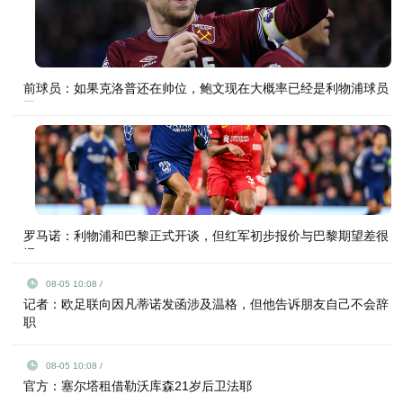
前球员：如果克洛普还在帅位，鲍文现在大概率已经是利物浦球员
了
罗马诺：利物浦和巴黎正式开谈，但红军初步报价与巴黎期望差很
远
08-05 10:08 /
记者：欧足联向因凡蒂诺发函涉及温格，但他告诉朋友自己不会辞
职
08-05 10:08 /
官方：塞尔塔租借勒沃库森21岁后卫法耶