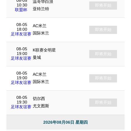
08-05
温哥华白浪
10:30
即将开始
VS
亚特兰特
联盟杯
08-05
AC米兰
18:00
即将开始
VS
国际米兰
足球友谊赛
08-05
K联赛全明星
19:00
即将开始
VS
曼城
足球友谊赛
08-05
AC米兰
19:00
即将开始
VS
国际米兰
足球友谊赛
08-05
切尔西
19:30
即将开始
VS
尤文图斯
足球友谊赛
2026年08月06日 星期四