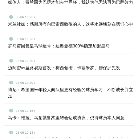
媒体人：费兰因为巴萨才能去世界杯，我认为他无法再为巴萨效力
08-06 10:25 /
米兰社媒：感谢所有向巴雷西致敬的人，这将永远铭刻在我们心中
08-06 10:23 /
罗马诺回复皇马球迷号：迪奥曼德300%确定加盟皇马
08-06 10:20 /
迈阿密vs圣路易斯首发：梅西领衔，卡塞米罗、德保罗先发
08-06 10:20 /
博尼：希望国米年轻人向队里更有经验的球员学习，不断成长并立
足
08-06 10:16 /
马卡：维拉、马竞就鲁杰里转会达成协议，仍待球员本人同意
08-06 10:14 /