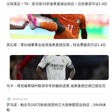
尘埃落定！TA：皇马签19岁迪奥曼德达协议！总价最高可达1.4亿
欧
英记者：莱比锡董事会批准迪奥曼德交易，转会费最高可达1.4亿
欧
马卡：维尼修斯续约取得非常积极的进展 迪奥曼德交易已接近完
成
08-06 10:53 /
罗马诺：帕尔马150万欧租借亚特兰大前锋图雷达协议，24h内体
检