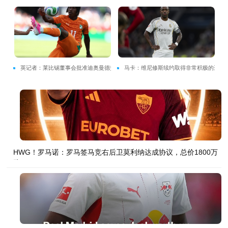
纳达成协议，总价1800万欧
协议！总价最高可达1.4亿欧
英记者：莱比锡董事会批准迪奥曼德交
马卡：维尼修斯续约取得非常积极的进
易，转会费最高可达1.4亿欧
展 迪奥曼德交易已接近完成
HWG！罗马诺：罗马签马竞右后卫莫利纳达成协议，总价1800万
欧