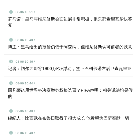
08-06 10:51 /
罗马诺：皇马与维尼修斯会面进展非常积极，俱乐部希望其尽快答
复
08-06 10:48 /
博主：皇马给出的报价仍低于阿森纳，但维尼修斯认可前者的诚意
08-06 10:46 /
记者：切尔西即将1900万欧+浮动，签下巴列卡诺左后卫查瓦里亚
08-06 10:44 /
因凡蒂诺用世界杯决赛举办权换选票？FIFA声明：相关说法均是假
的
08-06 10:40 /
经纪人：比西武在布鲁日取得了很大成长 他希望为巴萨奉献一切
08-06 10:40 /