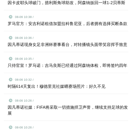
因卡皮耶头球破门，措利斯角球助攻，阿森纳扳回一球1-2贝蒂斯
08-06 10:38 /
罗马官方：安吉利诺租借加盟拉科鲁尼亚，后者拥有选择买断条款
08-06 10:36 /
因凡蒂诺现身女足非洲杯赛事看台，对转播镜头面带笑容挥手致意
08-06 10:35 /
只待官宣！罗马诺：吉马良斯已经通过阿森纳体检，即将签约四年
08-06 10:32 /
时隔614天复出！穆德里克社媒晒赛场照片：好久不见
08-06 10:26 /
因凡蒂诺社媒：FIFA将采取一切措施捍卫声誉，继续支持足球的发
展
08-06 10:26 /