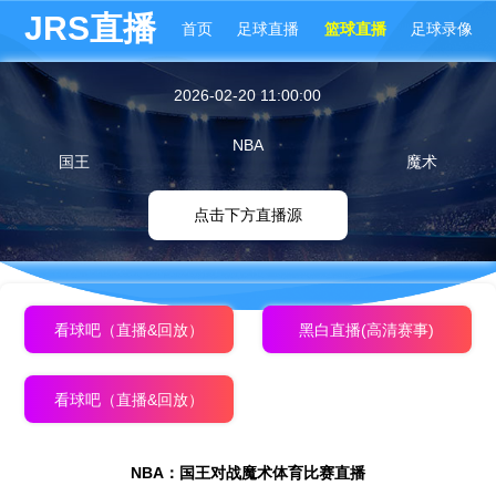
JRS直播
首页
足球直播
篮球直播
足球录像
2026-02-20 11:00:00
NBA
国王
魔术
点击下方直播源
看球吧（直播&回放）
黑白直播(高清赛事)
看球吧（直播&回放）
NBA：国王对战魔术体育比赛直播