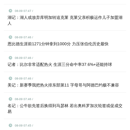
08-09 07:47 /
湖记：湖人或放弃库明加转追克莱 克莱父亲积极运作儿子加盟湖
人
08-09 07:46 /
恩比德生涯前1271分钟拿到1000分 力压张伯伦历史最快
08-09 07:46 /
记者：比尔非常适配热火 生涯三分命中率37.6%+还能持球
08-09 07:46 /
美记：新赛季我把热火排东部第11 字母哥与阿德巴约极不兼容
08-09 07:46 /
名记：公牛欲先签后换得到马瑟林 若出奥科罗加次轮签或促成交
易
08-09 07:45 /