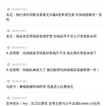
08-09 07:53 /
名记：独行侠对买断克莱毫无兴趣&更希望交易 对加福德要价一首
轮
08-09 07:52 /
名记：掘金有意用底薪签德罗赞 但他似乎不甘心只拿底薪合同
08-09 07:51 /
A·史密斯：伦纳德逼宫快船却拿钱不干活 他太擅长带薪休假了
08-09 07:50 /
A·史密斯：快船队麻烦大了 鲍尔默和伦纳德都应该被禁赛一年！
08-09 07:48 /
乌度卡：桑顿能够即插即用 迅速进入比赛状态
08-09 07:47 /
竞争双向！Ary：后卫以赛亚·史蒂文斯与公牛达成Exhibit‑10合同