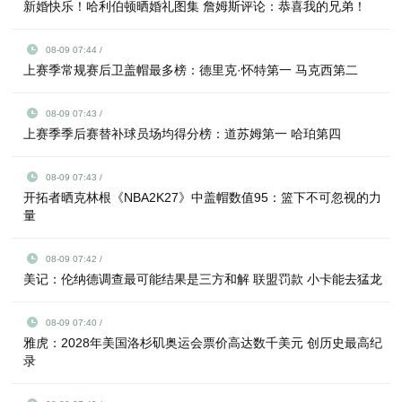
新婚快乐！哈利伯顿晒婚礼图集 詹姆斯评论：恭喜我的兄弟！
08-09 07:44 /
上赛季常规赛后卫盖帽最多榜：德里克·怀特第一 马克西第二
08-09 07:43 /
上赛季季后赛替补球员场均得分榜：道苏姆第一 哈珀第四
08-09 07:43 /
开拓者晒克林根《NBA2K27》中盖帽数值95：篮下不可忽视的力
量
08-09 07:42 /
美记：伦纳德调查最可能结果是三方和解 联盟罚款 小卡能去猛龙
08-09 07:40 /
雅虎：2028年美国洛杉矶奥运会票价高达数千美元 创历史最高纪
录