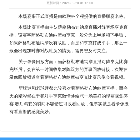
更新时间：2026-02-20 01:45:00
本场赛事正式直播是由欧联杯全程提供的直播联赛名称。
本场比赛直播由主队萨格勒布迪纳摩直播对阵客场亨克直
播，该赛事萨格勒布迪纳摩vs亨克一般分为上半场和下半场，
如果萨格勒布迪纳摩没有取胜，而是和亨克打成平手，那么一
般会出现加时赛对战胜负的情况，需要您及时关注。
关于录像回放方面：当萨格勒布迪纳摩直播对阵亨克比赛
完毕后，会在第一时间收集对阵双方的赛事回放链接，欢迎在
录像回放频道查看萨格勒布迪纳摩vs亨克比赛录像会看视频。
新球迷和老球迷都比较喜欢看萨格勒布迪纳摩直播，而今
天的精彩就在于和对手亨克激情pk给您一场美好的球赛视觉盛
宴.赛后精彩的瞬间不容错过可以看回放，但事实就是看录像没
有看直播的感觉美妙。