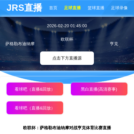
JRS直播
首页
足球直播
篮球直播
足球录像
2026-02-20 01:45:00
欧联杯
萨格勒布迪纳摩
亨克
点击下方直播源
看球吧（直播&回放）
黑白直播(高清赛事)
看球吧（直播&回放）
欧联杯：萨格勒布迪纳摩对战亨克体育比赛直播